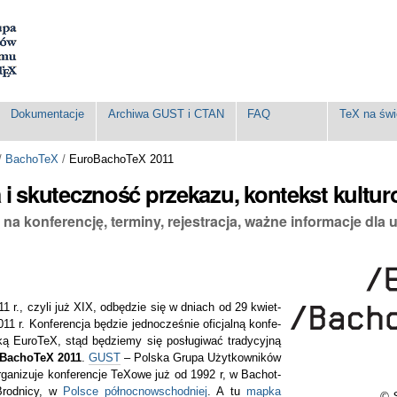
Dokumentacje
Archiwa GUST i CTAN
FAQ
TeX na świ
/
BachoTeX
/
EuroBachoTeX 2011
 i skuteczność przekazu, kontekst kultu
na konferencję, terminy, rejestracja, ważne informacje dla 
1 r., czy­li już XIX, od­bę­dzie się w dniach od 29 kwiet­
1 r. Kon­fe­ren­cja bę­dzie jed­no­cześ­nie ofic­jal­ną kon­fe­
ką Euro­TeX, stąd bę­dzie­my się po­słu­gi­wać tra­dy­cyj­ną
­Bacho­TeX 2011
.
GUST
– Pol­ska Gru­pa Użyt­ko­wni­ków
a­ni­zu­je kon­fe­ren­cje TeX­owe już od 1992 r, w Ba­chot­
Brod­ni­cy, w
Polsce północno­wschodniej
. A tu
map­ka
© 