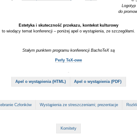
Logotyp
do promow
Estetyka i skuteczność przekazu, kontekst kulturowy
to wiodący te­ma­t kon­fe­ren­cji – poniżej apel o wys­tą­pie­nia, ze szcze­gó­łami.
Stałym punktem programu konferencji BachoTeX są
Perły TeX-owe
Apel o wystąpienia (HTML)
Apel o wystąpienia (PDF)
ebranie Członków
Wystąpienia ze streszczeniami; prezentacje
Rozkł
Komitety