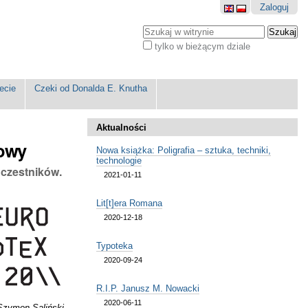
Zaloguj
Szukaj
tylko w bieżącym dziale
Wyszukiwanie
Zaawansowane...
ecie
Czeki od Donalda E. Knutha
Aktualności
rowy
Nowa książka: Poligrafia – sztuka, techniki,
technologie
uczestników.
2021-01-11
Lit[t]era Romana
2020-12-18
Typoteka
2020-09-24
R.I.P. Janusz M. Nowacki
2020-06-11
Szymon Saliński