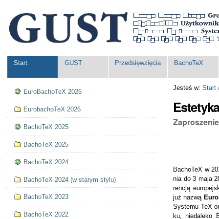
Przejdź
Narzędzia
na
osobiste
skróty
do
treści.
|
Przejdź
Navigation
Start
GUST
Przedsięwzięcia
BachoTeX
do
nawigacji
Nawigacja
Jesteś w:
Start
EuroBachoTeX 2026
Estetyka
EurobachoTeX 2026
Zaproszenie 
BachoTeX 2025
BachoTeX 2025
BachoTeX 2024
Ba­cho­TeX w 201
nia do 3 ma­ja 201
BachoTeX 2024 (w starym stylu)
ren­cją euro­pejs
BachoTeX 2023
już naz­wą
Euro
Sys­te­mu TeX org
BachoTeX 2022
ku, nie­da­le­ko 