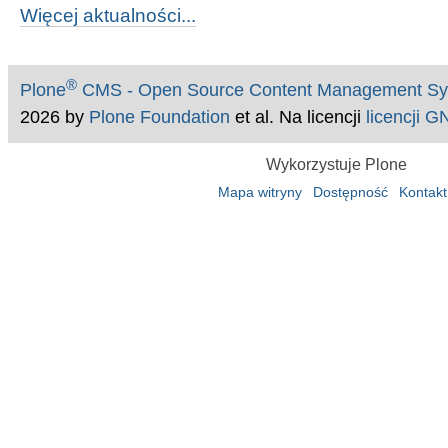
Więcej aktualności...
®
Plone
CMS - Open Source Content Management S
2026 by
Plone Foundation
et al. Na licencji
licencji 
Wykorzystuje Plone
Mapa witryny
Dostępność
Kontakt