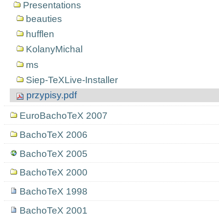
Presentations
beauties
hufflen
KolanyMichal
ms
Siep-TeXLive-Installer
przypisy.pdf
EuroBachoTeX 2007
BachoTeX 2006
BachoTeX 2005
BachoTeX 2000
BachoTeX 1998
BachoTeX 2001