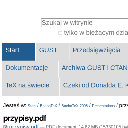
Przejdź
Narzędzia
na
osobiste
Szukaj
skróty
do
tylko w bieżącym dzia
Wyszukiwanie
treści.
Navigation
Zaawansowane...
|
Start
GUST
Przedsięwzięcia
Przejdź
Dokumentacje
Archiwa GUST i CTAN
do
nawigacji
TeX na świecie
Czeki od Donalda E. 
Jesteś w:
/
/
/
/
prz
Start
BachoTeX
BachoTeX 2008
Presentations
przypisy.pdf
przypisy.pdf
— PDF document, 14.62 MB (15330105 byt